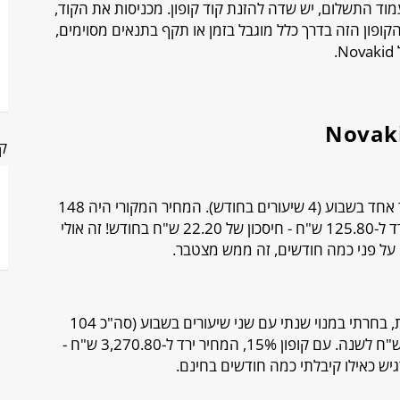
עמוד התשלום, יש שדה להזנת קוד קופון. מכניסות את הקוד,
ופון הזה בדרך כלל מוגבל בזמן או תקף בתנאים מסוימים,
.
קט
בחרתי עבור הבן שלי מנוי חודשי הכולל שיעור אחד בשבוע (4 שיעורים בחודש). המחיר המקורי היה 148
ש"ח לחודש. עם קופון 15% הנחה, המחיר ירד ל-125.80 ש"ח - חיסכון של 22.20 ש"ח בחודש! זה אולי
ל פני כמה חודשים, זה ממש מצטבר.
עבור הבת שלי, שכבר מתקדמת יותר באנגלית, בחרתי במנוי שנתי עם שני שיעורים בשבוע (סה"כ 104
שיעורים בשנה). המחיר המקורי היה 3,848 ש"ח לשנה. עם קופון 15%, המחיר ירד ל-3,270.80 ש"ח -