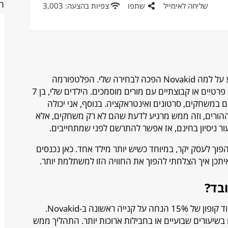
חנ
שליחה לאימייל
שתפו
צפיות בהצעה: 3,003
לפני שאצלול לעולם הקופונים, בואו נדבר רגע על למה Novakid הפכה לבחירה שלי. הפלטפורמה
מיועדת לילדים בגילאי 4-12 ומציעה שיעורים פרטיים או קבוצתיים עם מורים מוסמכים. הילדים שלי, בן 7
לאים במשחקים, סרטונים ואינטראקציה. בנוסף, אני יכולה
ורים, וזה ממש מרגיע לדעת שהם לא רק משחקים, אלא
 ניסיון בחינם, אז אפשר להתרשם לפני שמתחייבים.
להפוך לעסק יקר, במיוחד כשיש יותר מילד אחד. כאן נכנסים
תכן איך הצלחתי להפוך את החוויה הזו למשתלמת יותר.
אחד הקופונים הכי שימושיים שמצאתי הוא קוד קופון של 15% הנחה על קנייה ראשונה ב-Novakid.
ו בשיעורים שבועיים או בחבילות ארוכות יותר. התהליך ממש