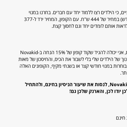
, כי הילדים רצו ללמוד יחד עם חברים. בחרנו במנוי
חודשי לשיעור קבוצתי שבועי (4 שיעורים בחודש) במחיר של 444 ש"ח. עם הקופון, המחיר ירד ל-377
כאמא שתמיד מחפשת את הדילים הכי טובים, אני יכולה להגיד שקוד קופון של 15% הנחה ב-Novakid
ך של הילדים שלי בלי לשבור את הכיס, והחיסכון של מאות
בוחרות במנוי חודשי קצר או בשנתי מקיף, הקופונים האלה
תר.
אני ממליצה בחום לבדוק את האתר של Novakid, לנסות את שיעור הניסיון בחינם, ולהתחיל
 יודו לכן, והארנק שלכן גם!