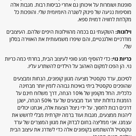
סופגות ושומרות על איכותן גם אחרי כביסות רבות. מגבות אלה
מוסיפות נגיעה של פינוק לשגרה היומיומית שלי. והופכות כל
מקלחת לחוויה דמוית ספא.
וילונות:
השקעתי גם בכמה מהווילונות היפים שלהם. העיצובים
מודרניים ואלגנטיים, והם שיפרו משמעותית את האווירה בסלון
שלי.
כריות נוי:
כדי להוסיף מגע סופי לעיצוב הבית, בחרתי כמה כריות
נוי. הן הפכו למקום האהוב על הילדים להשתרע עליו.
לסיכום, ערד טקסטיל מציעה מגוון קופונים, הנחות ומבצעים
שהופכים טקסטיל ביתי באיכות גבוהה לזמין יותר מבחינה
כלכלית. החל מקופון של 10% הנחה, דרך משלוח חינם על
הזמנות גדולות יותר ועד מבצעים של עד 50% הנחה, ישנן
דרכים רבות לחסוך. על ידי ניצול הצעות אלה, אנחנו יכולים
ליהנות ממצעים, מגבות ועוד ברמה יוקרתית מבלי לרושש את
עצמנו. אני ממליצה בחום לבדוק את מגוון המוצרים של ערד
טקסטיל ולהשתמש בקופונים אלה כדי לשדרג את עיצוב הבית